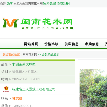
您好,
游客
欢迎您来到
闽南花木网
!
[立即登录]
[免费注册]
网站首页
价格比较
供应信息
求购信息
您当前的位置：
闽南花木网
>> 会员精品展示
品名 >
非洲茉莉大球型
类别 >
绿化苗木>乔灌木
时间 >
2024-11-1 9:04:01
福建省土人景观工程有限公司
联系 >
林志成
微信 >
13959920011